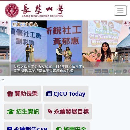
:::
跳到主要內容區塊
手
長榮大學全球資訊網中文網頁
長榮大學社工系系友榮獲「115年度績優社工」
肯定 體現專業培育成果與實務貢獻價值
:::
贊助長榮
CJCU Today
招生資訊
永續發展目標
永續報告CSR
校園安全