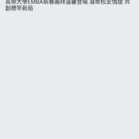
長榮大學EMBA新春團拜溫馨登場 凝聚校友情誼 共
創標竿新局