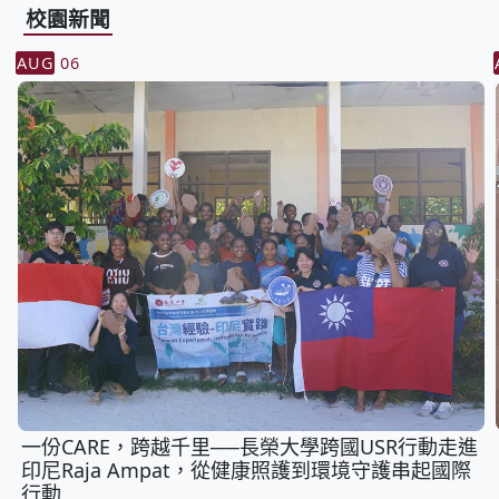
校園新聞
AUG
06
一份CARE，跨越千里──長榮大學跨國USR行動走進
印尼Raja Ampat，從健康照護到環境守護串起國際
行動