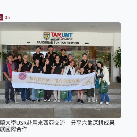
G
05
榮大學USR赴馬來西亞交流 分享六龜深耕成果
展國際合作