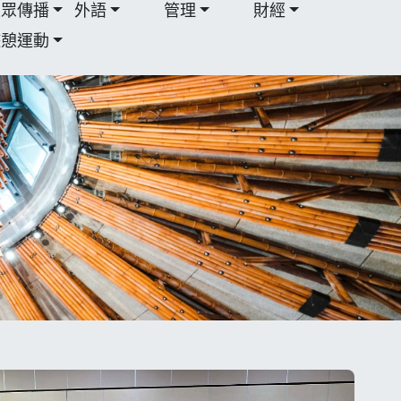
大眾傳播
外語
管理
財經
遊憩運動