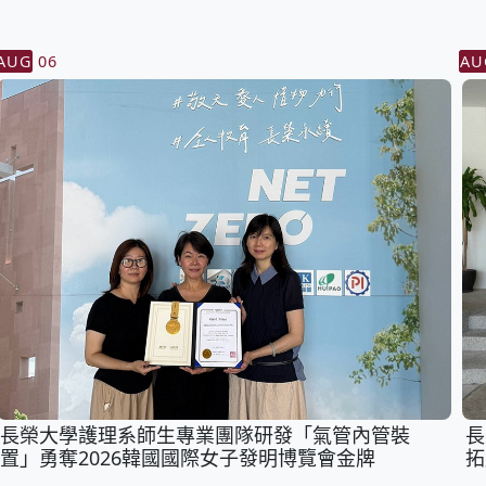
AUG
06
AU
長榮大學護理系師生專業團隊研發「氣管內管裝
長
置」勇奪2026韓國國際女子發明博覽會金牌
拓