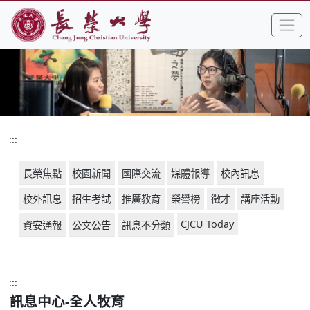
:::
跳到主要內容區塊
手
長榮大學全球資訊網中文網頁
:::
長榮焦點
校園新聞
國際交流
媒體報導
校內訊息
校外訊息
招生考試
推廣教育
榮譽榜
徵才
講座活動
CJCU Today
資安通報
公文公告
訊息不分類
:::
訊息中心-全人牧育