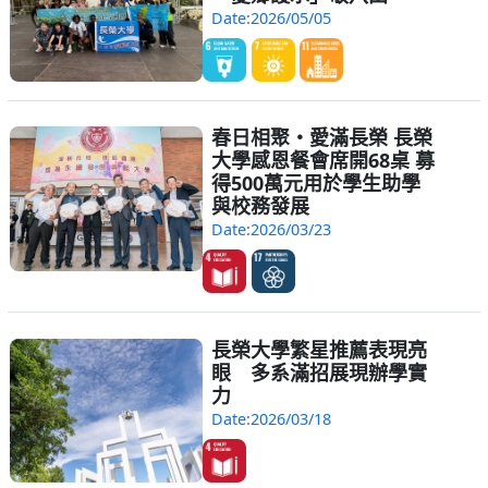
Date:2026/05/05
春日相聚・愛滿長榮 長榮
大學感恩餐會席開68桌 募
得500萬元用於學生助學
與校務發展
Date:2026/03/23
長榮大學繁星推薦表現亮
眼 多系滿招展現辦學實
力
Date:2026/03/18